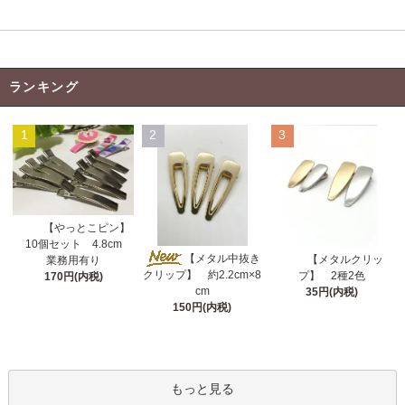
お支払い方法
特定商取引法に基づく表記
ランキング
1
2
3
【やっとこピン】
10個セット 4.8cm
【メタル中抜き
【メタルクリッ
業務用有り
クリップ】 約2.2cm×8
プ】 2種2色
170円(内税)
cm
35円(内税)
150円(内税)
もっと見る