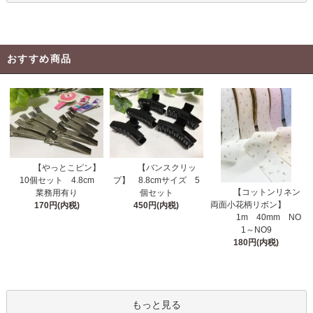
おすすめ商品
【やっとこピン】
【バンスクリッ
10個セット 4.8cm
プ】 8.8cmサイズ 5
【コットンリネン
業務用有り
個セット
両面小花柄リボン】
170円(内税)
450円(内税)
1m 40mm NO
1～NO9
180円(内税)
もっと見る