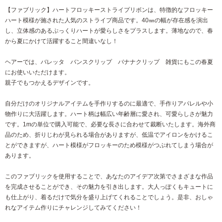
【ファブリック】ハートフロッキーストライプリボンは、特徴的なフロッキー
ハート模様が施された人気のストライプ商品です。40㎜の幅が存在感を演出
し、立体感のあるぷっくりハートが愛らしさをプラスします。薄地なので、春
から夏にかけて活躍すること間違いなし！
ヘアーでは、バレッタ バンスクリップ バナナクリップ 雑貨にもこの春夏
にお使いいただけます。
親子でもつかえるデザインです。
自分だけのオリジナルアイテムを手作りするのに最適で、手作りアパレルや小
物作りに大活躍します。ハート柄は幅広い年齢層に愛され、可愛らしさが魅力
です。1mの単位で購入可能で、必要な長さに合わせて裁断いたします。海外商
品のため、折りじわが見られる場合がありますが、低温でアイロンをかけるこ
とができますが、ハート模様がフロッキーのため模様がつぶれてしまう場合が
あります。
このファブリックを使用することで、あなたのアイデア次第でさまざまな作品
を完成させることができ、その魅力を引き出します。大人っぽくもキュートに
も仕上がり、着るだけで気分を盛り上げてくれることでしょう。是非、おしゃ
れなアイテム作りにチャレンジしてみてください！