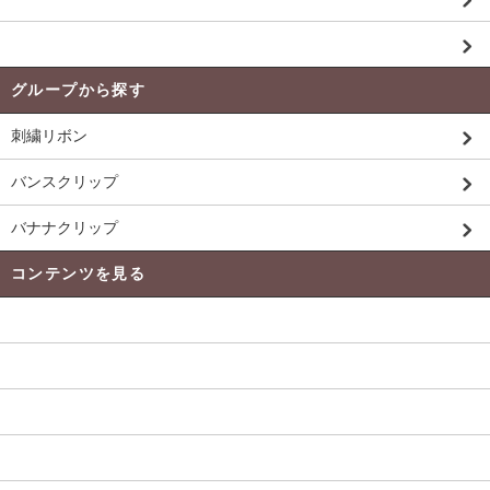
未入荷商品
グループから探す
刺繍リボン
バンスクリップ
バナナクリップ
コンテンツを見る
発送 ・ 送料について
よくある質問
当店のﾘﾎﾞﾝについて
返品について