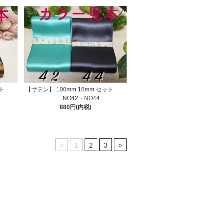
 セット
【サテン】 100mm 16mm セット
NO42・NO44
880円(内税)
<
1
2
3
>