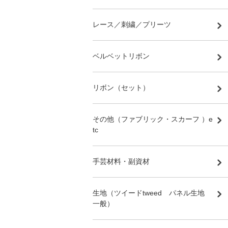
レース／刺繍／プリーツ
ベルベットリボン
リボン（セット）
その他（ファブリック・スカーフ ）e
tc
手芸材料・副資材
生地（ツイードtweed パネル生地
一般）