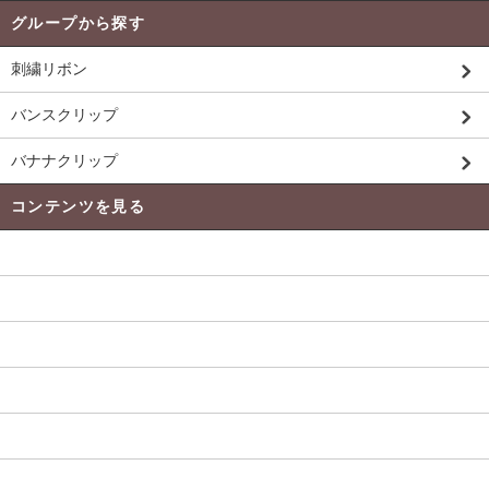
グループから探す
刺繍リボン
バンスクリップ
バナナクリップ
コンテンツを見る
発送 ・ 送料について
よくある質問
当店のﾘﾎﾞﾝについて
返品について
お支払い方法
特定商取引法に基づく表記