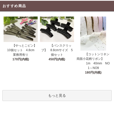
おすすめ商品
【やっとこピン】
【バンスクリッ
10個セット 4.8cm
プ】 8.8cmサイズ 5
【コットンリネン
業務用有り
個セット
両面小花柄リボン】
170円(内税)
450円(内税)
1m 40mm NO
1～NO9
180円(内税)
もっと見る