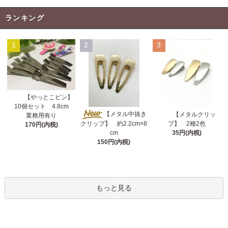
ランキング
1
2
3
【やっとこピン】
10個セット 4.8cm
【メタル中抜き
【メタルクリッ
業務用有り
クリップ】 約2.2cm×8
プ】 2種2色
170円(内税)
cm
35円(内税)
150円(内税)
もっと見る