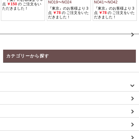
カテゴリーから探す
【Instagramご紹介商品】
オリジナルチャーム・注文ページ
【新商品】
kurara オリジナルリボン
38ｍｍグログランリボン 予約 １ロール