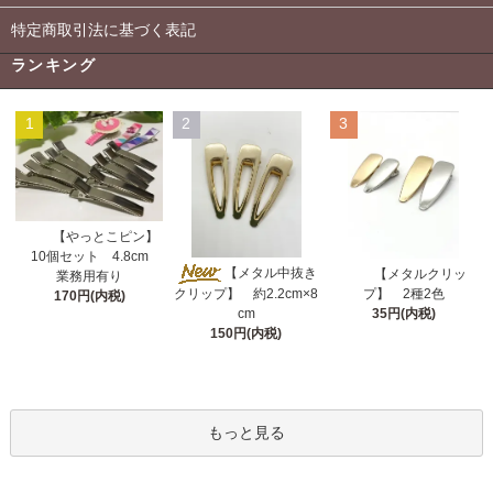
特定商取引法に基づく表記
ランキング
1
2
3
【やっとこピン】
10個セット 4.8cm
【メタル中抜き
【メタルクリッ
業務用有り
クリップ】 約2.2cm×8
プ】 2種2色
170円(内税)
cm
35円(内税)
150円(内税)
もっと見る