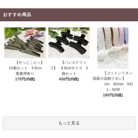
おすすめ商品
【やっとこピン】
【バンスクリッ
10個セット 4.8cm
プ】 8.8cmサイズ 5
【コットンリネン
業務用有り
個セット
両面小花柄リボン】
170円(内税)
450円(内税)
1m 40mm NO
1～NO9
180円(内税)
もっと見る