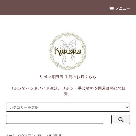
banner
メニュー
リボン専門店 手芸のお店くらら
リボンでハンドメイド生活。リボン・手芸材料を問屋価格にて販
売。
ホーム
>
グログラン（柄）
>
その他 柄