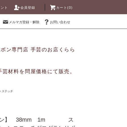
ウント
会員登録
カート(0)
メルマガ登録・解除
お問い合わせ
リボン専門店 手芸のお店くらら
手芸材料を問屋価格にて販売。
>
ステッチ
ラン】 38mm 1m ス