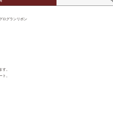
明
グログランリボン
ます。
ート。