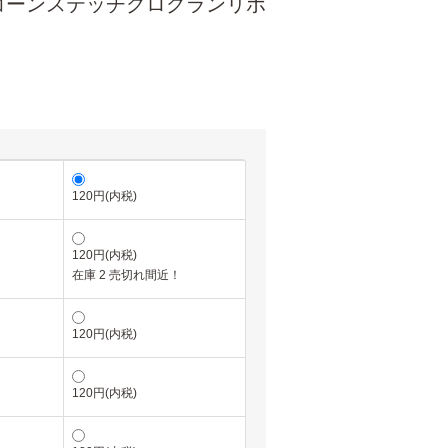
コーンステッチグログランリボ
120円(内税)
120円(内税)
在庫 2 売切れ間近！
120円(内税)
120円(内税)