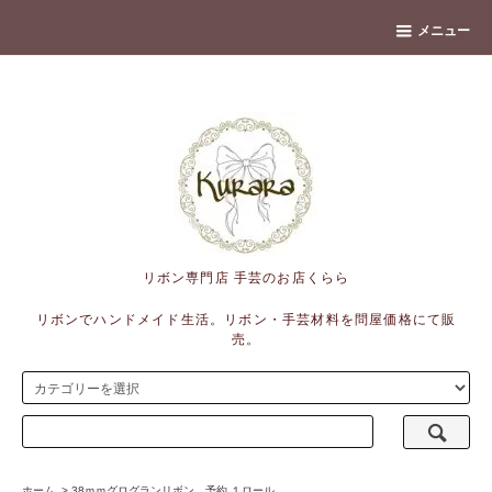
banner
メニュー
リボン専門店 手芸のお店くらら
リボンでハンドメイド生活。リボン・手芸材料を問屋価格にて販
売。
ホーム
>
38ｍｍグログランリボン 予約 １ロール