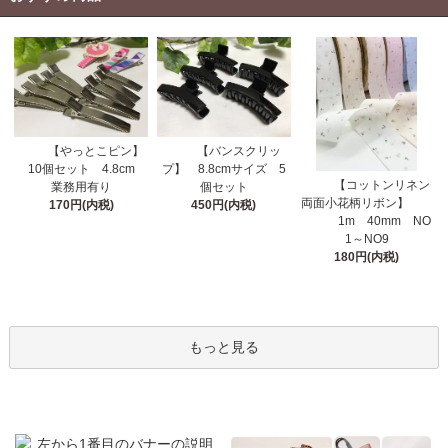
【やっとこピン】
【バンスクリッ
10個セット 4.8cm
プ】 8.8cmサイズ 5
【コットンリネン
業務用有り
個セット
両面小花柄リボン】
170円(内税)
450円(内税)
1m 40mm NO
1～NO9
180円(内税)
もっと見る