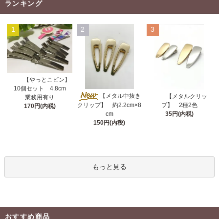
ランキング
1
2
3
【やっとこピン】
10個セット 4.8cm
【メタル中抜き
【メタルクリッ
業務用有り
クリップ】 約2.2cm×8
プ】 2種2色
170円(内税)
cm
35円(内税)
150円(内税)
もっと見る
おすすめ商品