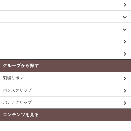
生地（ツイードtweed パネル生地 一般）
パーツ／カスタム
バッグ／トート
お買い得品 Price Down 商品
未入荷商品
グループから探す
刺繍リボン
バンスクリップ
バナナクリップ
コンテンツを見る
発送 ・ 送料について