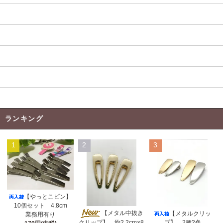
よくある質問
当店のﾘﾎﾞﾝについて
返品について
お支払い方法
特定商取引法に基づく表記
ランキング
1
2
3
【やっとこピン】
10個セット 4.8cm
【メタル中抜き
【メタルクリッ
業務用有り
クリップ】 約2.2cm×8
プ】 2種2色