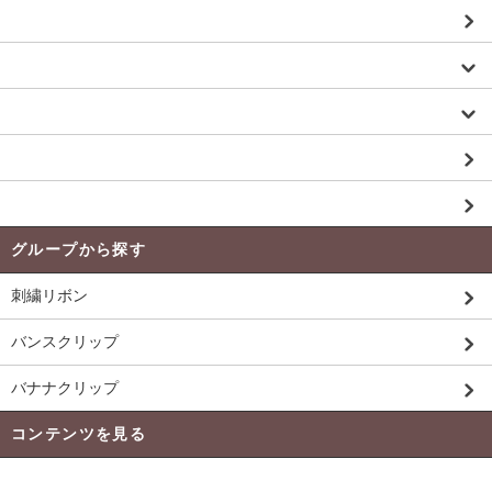
生地（ツイードtweed パネル生地 一般）
パーツ／カスタム
バッグ／トート
お買い得品 Price Down 商品
未入荷商品
グループから探す
刺繍リボン
バンスクリップ
バナナクリップ
コンテンツを見る
発送 ・ 送料について