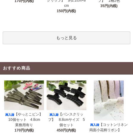
クリップ】 約2.2cm×8
プ】 2種2色
170円(内税)
cm
35円(内税)
150円(内税)
もっと見る
おすすめ商品
【やっとこピン】
【バンスクリッ
10個セット 4.8cm
プ】 8.8cmサイズ 5
【コットンリネン
業務用有り
個セット
両面小花柄リボン】
170円(内税)
450円(内税)