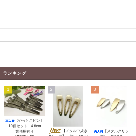
よくある質問
当店のﾘﾎﾞﾝについて
返品について
お支払い方法
特定商取引法に基づく表記
ランキング
1
2
3
【やっとこピン】
10個セット 4.8cm
【メタル中抜き
【メタルクリッ
業務用有り