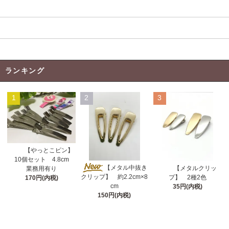
返品について
お支払い方法
特定商取引法に基づく表記
ランキング
1
2
3
【やっとこピン】
10個セット 4.8cm
【メタル中抜き
【メタルクリッ
業務用有り
クリップ】 約2.2cm×8
プ】 2種2色
170円(内税)
cm
35円(内税)
150円(内税)