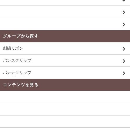
お買い得品 Price Down 商品
未入荷商品
グループから探す
刺繍リボン
バンスクリップ
バナナクリップ
コンテンツを見る
発送 ・ 送料について
よくある質問
当店のﾘﾎﾞﾝについて