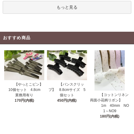
もっと見る
おすすめ商品
【やっとこピン】
【バンスクリッ
10個セット 4.8cm
プ】 8.8cmサイズ 5
【コットンリネン
業務用有り
個セット
両面小花柄リボン】
170円(内税)
450円(内税)
1m 40mm NO
1～NO9
180円(内税)