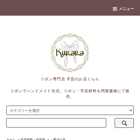
banner
メニュー
リボン専門店 手芸のお店くらら
リボンでハンドメイド生活。リボン・手芸材料を問屋価格にて販
売。
ホーム
>
手芸材料・副資材
>
・魔法の糸