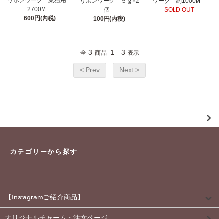
リボンワーク 業務用
リボンワーク ５ｇ×2
ワーク 約1000M
2700M
個
SOLD OUT
600円(内税)
100円(内税)
3
1
3
全
商品
-
表示
< Prev
Next >
カテゴリーから探す
【Instagramご紹介商品】
オリジナルチャーム・注文ページ