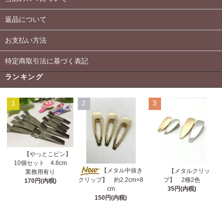
返品について
お支払い方法
特定商取引法に基づく表記
ランキング
1
2
3
【やっとこピン】
10個セット 4.8cm
【メタル中抜き
【メタルクリッ
業務用有り
クリップ】 約2.2cm×8
プ】 2種2色
170円(内税)
cm
35円(内税)
150円(内税)