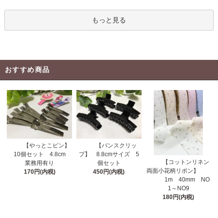
もっと見る
おすすめ商品
【やっとこピン】
【バンスクリッ
10個セット 4.8cm
プ】 8.8cmサイズ 5
【コットンリネン
業務用有り
個セット
両面小花柄リボン】
170円(内税)
450円(内税)
1m 40mm NO
1～NO9
180円(内税)