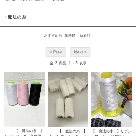
・魔法の糸
おすすめ順
価格順
新着順
< Prev
Next >
3
1
3
全
商品
-
表示
【 魔法の糸 】
【 魔法の糸 】
【 魔法の糸 】リボン