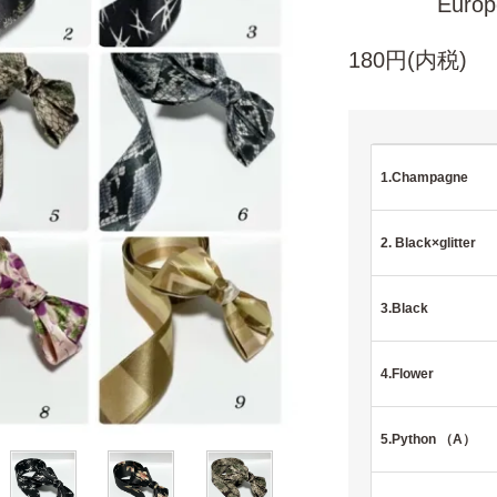
European
180円(内税)
1.Champagne
2. Black×glitter
3.Black
4.Flower
5.Python （A）