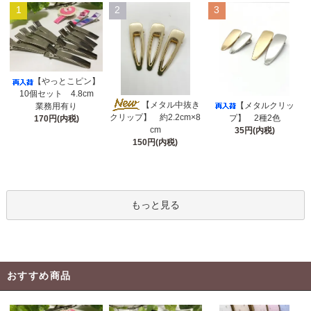
1
2
3
【やっとこピン】
10個セット 4.8cm
【メタル中抜き
【メタルクリッ
業務用有り
クリップ】 約2.2cm×8
プ】 2種2色
170円(内税)
cm
35円(内税)
150円(内税)
もっと見る
おすすめ商品