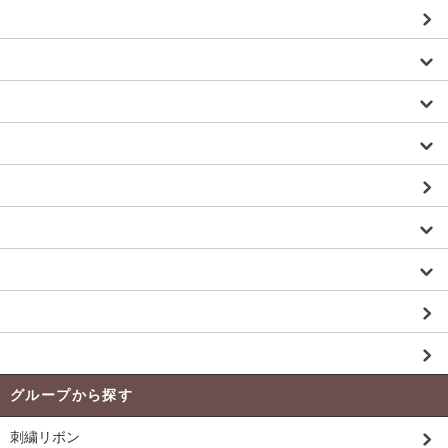
ベルベットリボン
リボン（セット）
その他（ファブリック・スカーフ ）etc
手芸材料・副資材
生地（ツイードtweed パネル生地 一般）
パーツ／カスタム
バッグ／トート
お買い得品 Price Down 商品
未入荷商品
グループから探す
刺繍リボン