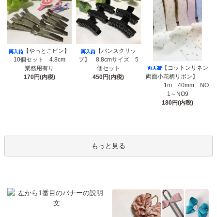
【やっとこピン】
【バンスクリッ
10個セット 4.8cm
プ】 8.8cmサイズ 5
【コットンリネン
業務用有り
個セット
両面小花柄リボン】
170円(内税)
450円(内税)
1m 40mm NO
1～NO9
180円(内税)
もっと見る