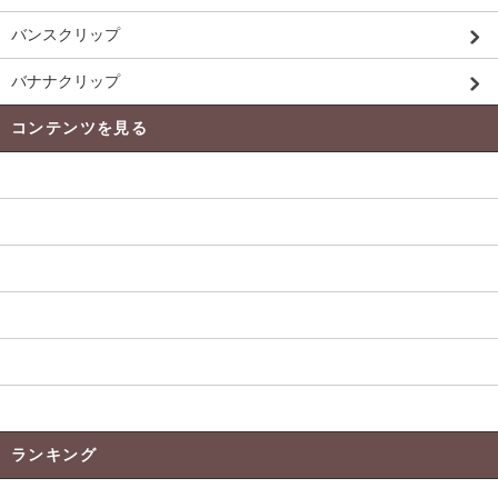
バンスクリップ
バナナクリップ
コンテンツを見る
発送 ・ 送料について
よくある質問
当店のﾘﾎﾞﾝについて
返品について
お支払い方法
特定商取引法に基づく表記
ランキング