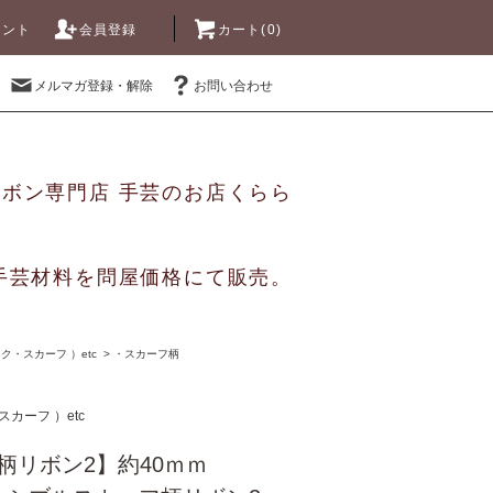
ウント
会員登録
カート(0)
メルマガ登録・解除
お問い合わせ
リボン専門店 手芸のお店くらら
手芸材料を問屋価格にて販売。
・スカーフ ）etc
>
・スカーフ柄
カーフ ）etc
フ柄リボン2】約40ｍｍ