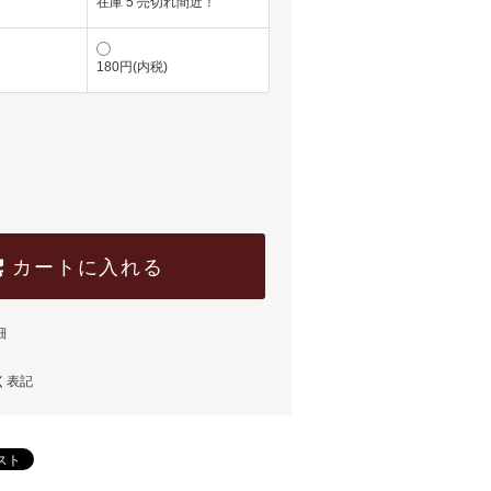
在庫 5 売切れ間近！
180円(内税)
カートに入れる
細
く表記