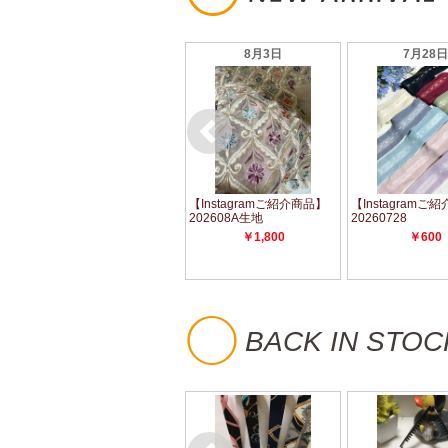
◯
BACK IN STOC