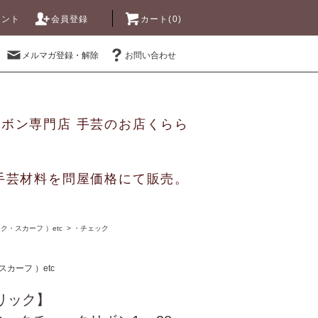
ウント
会員登録
カート(0)
メルマガ登録・解除
お問い合わせ
リボン専門店 手芸のお店くらら
手芸材料を問屋価格にて販売。
・スカーフ ）etc
>
・チェック
カーフ ）etc
ァブリック】