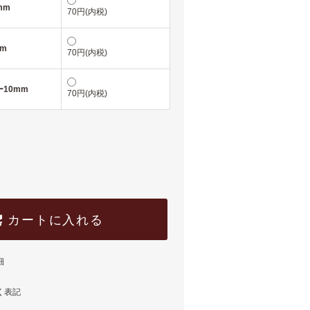
mm
70円(内税)
m
70円(内税)
10mm
70円(内税)
カートに入れる
細
く表記