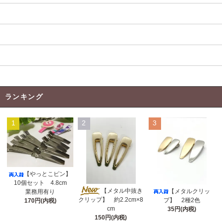
当店のﾘﾎﾞﾝについて
返品について
お支払い方法
特定商取引法に基づく表記
ランキング
1
2
3
【やっとこピン】
10個セット 4.8cm
【メタル中抜き
【メタルクリッ
業務用有り
クリップ】 約2.2cm×8
プ】 2種2色
170円(内税)
cm
35円(内税)
150円(内税)