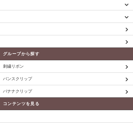
パーツ／カスタム
バッグ／トート
お買い得品 Price Down 商品
未入荷商品
グループから探す
刺繍リボン
バンスクリップ
バナナクリップ
コンテンツを見る
発送 ・ 送料について
よくある質問