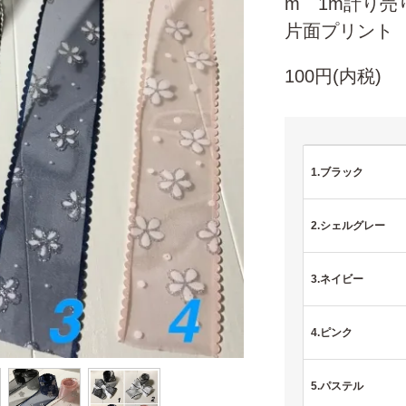
m 1m計
片面プリント N
100円(内税)
1.ブラック
2.シェルグレー
3.ネイビー
4.ピンク
5.パステル