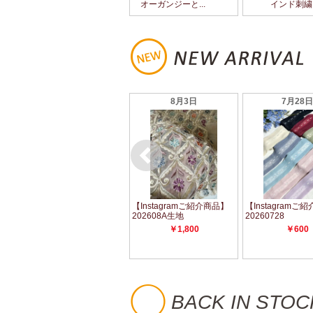
◯
BACK IN STOC